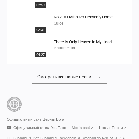
02:59
No.215 I Miss My Heavenly Home
Guide
02:31
There Is Only Heaven in My Heart
Instrumental
04:27
Смотреть все новые песни
Официальный сайт Церкви Бога
Официальный канал YouTube
Media cast
Новые Песни
119 Bundang P.O.Box, Bundang-gu, Seongnam-si, Gyeonggi-do, Rep. of KOREA