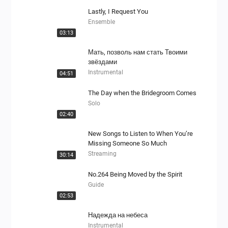
Lastly, I Request You
Ensemble
03:13
Мать, позволь нам стать Твоими
звёздами
Instrumental
04:51
The Day when the Bridegroom Comes
Solo
02:40
New Songs to Listen to When You’re
Missing Someone So Much
Streaming
30:14
No.264 Being Moved by the Spirit
Guide
02:53
Надежда на небеса
Instrumental